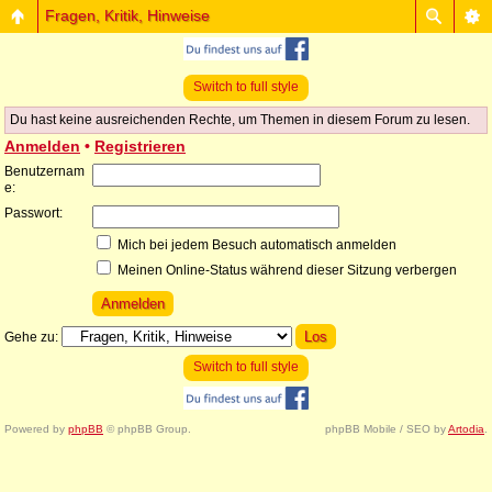
Fragen, Kritik, Hinweise
Switch to full style
Du hast keine ausreichenden Rechte, um Themen in diesem Forum zu lesen.
Anmelden
•
Registrieren
Benutzernam
e:
Passwort:
Mich bei jedem Besuch automatisch anmelden
Meinen Online-Status während dieser Sitzung verbergen
Gehe zu:
Switch to full style
Powered by
phpBB
© phpBB Group.
phpBB Mobile / SEO by
Artodia
.