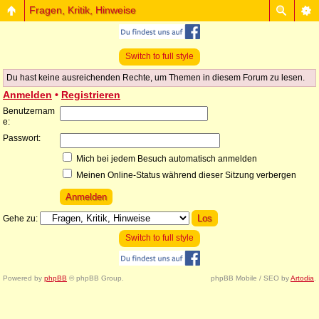
Fragen, Kritik, Hinweise
Switch to full style
Du hast keine ausreichenden Rechte, um Themen in diesem Forum zu lesen.
Anmelden
•
Registrieren
Benutzernam
e:
Passwort:
Mich bei jedem Besuch automatisch anmelden
Meinen Online-Status während dieser Sitzung verbergen
Gehe zu:
Switch to full style
Powered by
phpBB
© phpBB Group.
phpBB Mobile / SEO by
Artodia
.