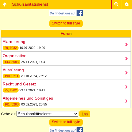
Schulsanitätsdienst
Switch to full style
Foren
Alarmierung
29, 1082
10.07.2022, 19:20
Organisation
143, 3083
25.11.2021, 14:41
Ausrüstung
190, 5211
29.10.2024, 22:12
Recht und Gesetz
75, 1902
23.11.2021, 18:41
Allgemeines und Sonstiges
161, 3288
03.02.2023, 20:55
Gehe zu:
Switch to full style