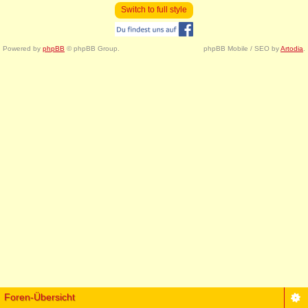
Switch to full style
Powered by
phpBB
© phpBB Group.
phpBB Mobile / SEO by
Artodia
.
Foren-Übersicht