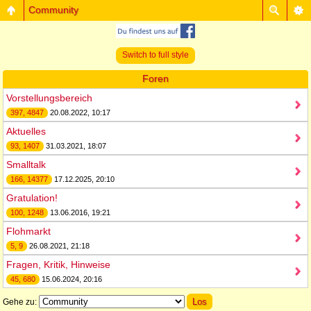
Community
Switch to full style
Foren
Vorstellungsbereich
397, 4847
20.08.2022, 10:17
Aktuelles
93, 1407
31.03.2021, 18:07
Smalltalk
166, 14377
17.12.2025, 20:10
Gratulation!
100, 1248
13.06.2016, 19:21
Flohmarkt
5, 9
26.08.2021, 21:18
Fragen, Kritik, Hinweise
45, 680
15.06.2024, 20:16
Gehe zu: