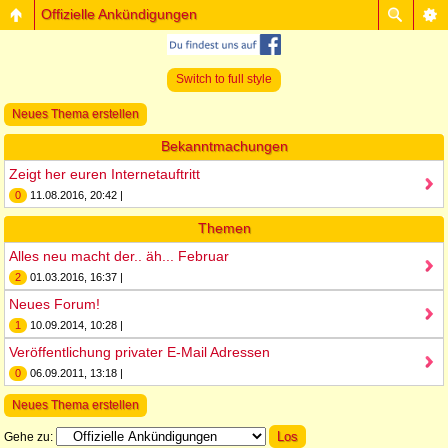
Offizielle Ankündigungen
Switch to full style
Neues Thema erstellen
Bekanntmachungen
Zeigt her euren Internetauftritt
0
11.08.2016, 20:42 |
Themen
Alles neu macht der.. äh... Februar
2
01.03.2016, 16:37 |
Neues Forum!
1
10.09.2014, 10:28 |
Veröffentlichung privater E-Mail Adressen
0
06.09.2011, 13:18 |
Neues Thema erstellen
Gehe zu: