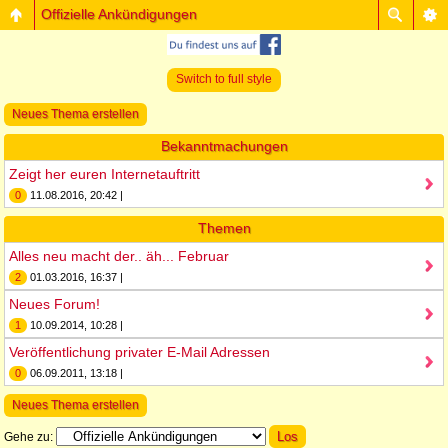
Offizielle Ankündigungen
Switch to full style
Neues Thema erstellen
Bekanntmachungen
Zeigt her euren Internetauftritt
0
11.08.2016, 20:42 |
Themen
Alles neu macht der.. äh... Februar
2
01.03.2016, 16:37 |
Neues Forum!
1
10.09.2014, 10:28 |
Veröffentlichung privater E-Mail Adressen
0
06.09.2011, 13:18 |
Neues Thema erstellen
Gehe zu: