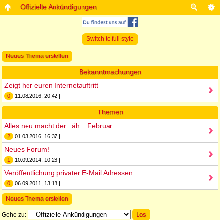
Offizielle Ankündigungen
Switch to full style
Neues Thema erstellen
Bekanntmachungen
Zeigt her euren Internetauftritt
0
11.08.2016, 20:42 |
Themen
Alles neu macht der.. äh... Februar
2
01.03.2016, 16:37 |
Neues Forum!
1
10.09.2014, 10:28 |
Veröffentlichung privater E-Mail Adressen
0
06.09.2011, 13:18 |
Neues Thema erstellen
Gehe zu: