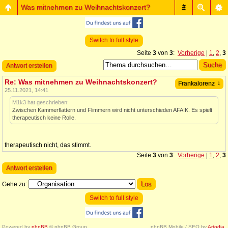
Was mitnehmen zu Weihnachtskonzert?
#
Switch to full style
Seite
3
von
3
:
Vorherige
|
1
,
2
,
3
Antwort erstellen
Re: Was mitnehmen zu Weihnachtskonzert?
↓
Frankalorenz
25.11.2021, 14:41
M1k3 hat geschrieben:
Zwischen Kammerflattern und Flimmern wird nicht unterschieden AFAIK. Es spielt
therapeutisch keine Rolle.
therapeutisch nicht, das stimmt.
Seite
3
von
3
:
Vorherige
|
1
,
2
,
3
Antwort erstellen
Gehe zu:
Switch to full style
Powered by
phpBB
© phpBB Group.
phpBB Mobile / SEO by
Artodia
.