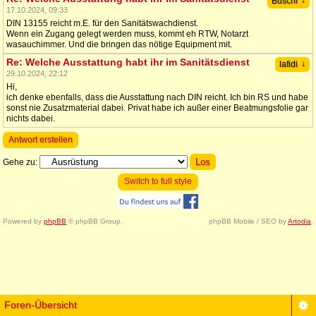
↓
Buschi
17.10.2024, 09:33
DIN 13155 reicht m.E. für den Sanitätswachdienst.
Wenn ein Zugang gelegt werden muss, kommt eh RTW, Notarzt
wasauchimmer. Und die bringen das nötige Equipment mit.
Re: Welche Ausstattung habt ihr im Sanitätsdienst
↓
lafidi
29.10.2024, 22:12
Hi,
ich denke ebenfalls, dass die Ausstattung nach DIN reicht. Ich bin RS und habe
sonst nie Zusatzmaterial dabei. Privat habe ich außer einer Beatmungsfolie gar
nichts dabei.
Antwort erstellen
Gehe zu:
Switch to full style
Powered by
phpBB
© phpBB Group.
phpBB Mobile / SEO by
Artodia
.
Foren-Übersicht