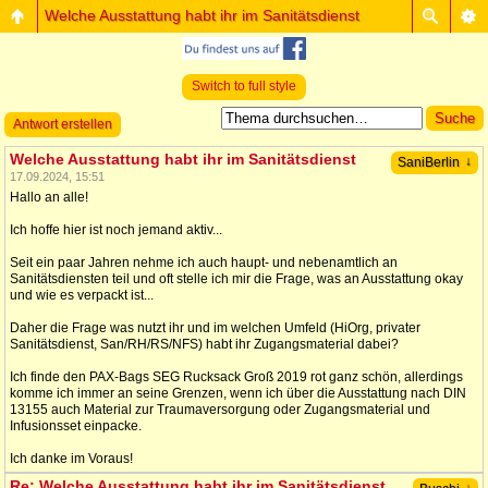
Welche Ausstattung habt ihr im Sanitätsdienst
Switch to full style
Antwort erstellen
Welche Ausstattung habt ihr im Sanitätsdienst
↓
SaniBerlin
17.09.2024, 15:51
Hallo an alle!
Ich hoffe hier ist noch jemand aktiv...
Seit ein paar Jahren nehme ich auch haupt- und nebenamtlich an
Sanitätsdiensten teil und oft stelle ich mir die Frage, was an Ausstattung okay
und wie es verpackt ist...
Daher die Frage was nutzt ihr und im welchen Umfeld (HiOrg, privater
Sanitätsdienst, San/RH/RS/NFS) habt ihr Zugangsmaterial dabei?
Ich finde den PAX-Bags SEG Rucksack Groß 2019 rot ganz schön, allerdings
komme ich immer an seine Grenzen, wenn ich über die Ausstattung nach DIN
13155 auch Material zur Traumaversorgung oder Zugangsmaterial und
Infusionsset einpacke.
Ich danke im Voraus!
Re: Welche Ausstattung habt ihr im Sanitätsdienst