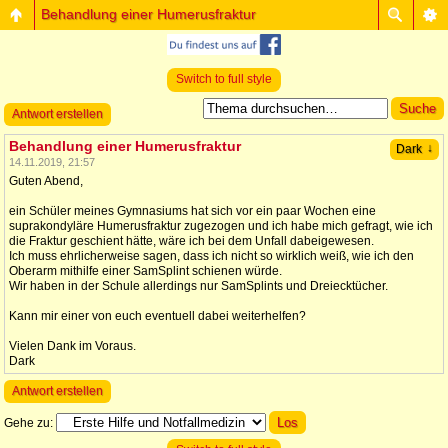
Behandlung einer Humerusfraktur
Switch to full style
Antwort erstellen
Behandlung einer Humerusfraktur
↓
Dark
14.11.2019, 21:57
Guten Abend,
ein Schüler meines Gymnasiums hat sich vor ein paar Wochen eine
suprakondyläre Humerusfraktur zugezogen und ich habe mich gefragt, wie ich
die Fraktur geschient hätte, wäre ich bei dem Unfall dabeigewesen.
Ich muss ehrlicherweise sagen, dass ich nicht so wirklich weiß, wie ich den
Oberarm mithilfe einer SamSplint schienen würde.
Wir haben in der Schule allerdings nur SamSplints und Dreiecktücher.
Kann mir einer von euch eventuell dabei weiterhelfen?
Vielen Dank im Voraus.
Dark
Antwort erstellen
Gehe zu: