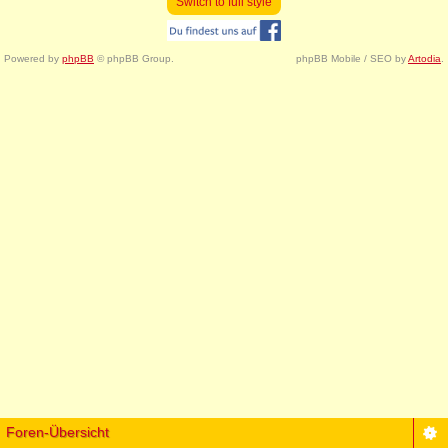
Switch to full style
Powered by
phpBB
© phpBB Group.
phpBB Mobile / SEO by
Artodia
.
Foren-Übersicht