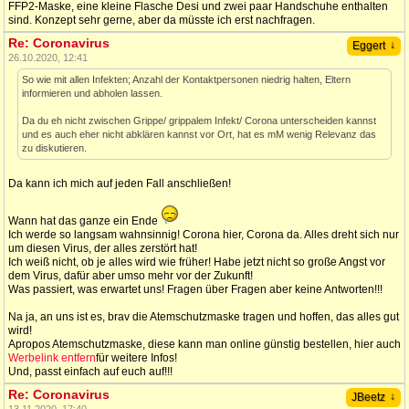
FFP2-Maske, eine kleine Flasche Desi und zwei paar Handschuhe enthalten
sind. Konzept sehr gerne, aber da müsste ich erst nachfragen.
Re: Coronavirus
↓
Eggert
26.10.2020, 12:41
So wie mit allen Infekten; Anzahl der Kontaktpersonen niedrig halten, Eltern
informieren und abholen lassen.
Da du eh nicht zwischen Grippe/ grippalem Infekt/ Corona unterscheiden kannst
und es auch eher nicht abklären kannst vor Ort, hat es mM wenig Relevanz das
zu diskutieren.
Da kann ich mich auf jeden Fall anschließen!
Wann hat das ganze ein Ende
Ich werde so langsam wahnsinnig! Corona hier, Corona da. Alles dreht sich nur
um diesen Virus, der alles zerstört hat!
Ich weiß nicht, ob je alles wird wie früher! Habe jetzt nicht so große Angst vor
dem Virus, dafür aber umso mehr vor der Zukunft!
Was passiert, was erwartet uns! Fragen über Fragen aber keine Antworten!!!
Na ja, an uns ist es, brav die Atemschutzmaske tragen und hoffen, das alles gut
wird!
Apropos Atemschutzmaske, diese kann man online günstig bestellen, hier auch
Werbelink entfern
für weitere Infos!
Und, passt einfach auf euch auf!!!
Re: Coronavirus
↓
JBeetz