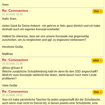
Sven
Re: Coronavirus
↓
Düs
21.10.2020, 16:33
Hallo Sven,
vielen Dank für Deine Antwort - mir geht es in Nds. ganz ähnlich und ich habe
deshalb auch ein eigenes Konzept erarbeitet.
Hättest Du Interesse, dass wir uns unsere Konzepte mal gegenseitig
zuschicken, um zu vergleichen und ggf. zu ergänzen/ verbessern?
Herzliche Grüße,
Matthias
Re: Coronavirus
↓
lafidi
23.10.2020, 21:35
@Düs @Sven E
Welche zusätzliche Schutzkleidung habt ihr denn für den SSD angeschafft?
Wollt ihr eure Konzepte vielleicht hier teilen, damit davon noch mehr Leute
profitieren?
Viele Grüße
Re: Coronavirus
↓
Düs
25.10.2020, 18:52
Also ich habe persönliche Taschen für jeden angeschafft (für die Schultasche,
auch wenn man nicht im Dienst ist), in denen jeweils eine Schutzbrille, eine