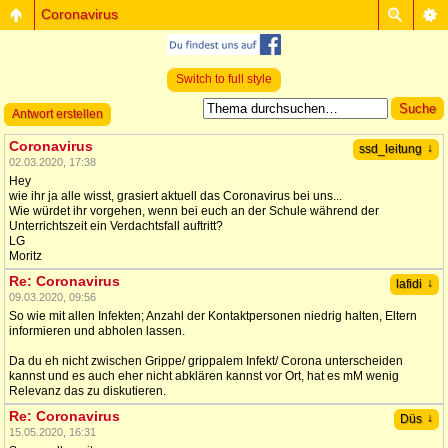
Coronavirus
Switch to full style
Antwort erstellen
Coronavirus
↓
ssd_leitung
02.03.2020, 17:38
Hey
wie ihr ja alle wisst, grasiert aktuell das Coronavirus bei uns...
Wie würdet ihr vorgehen, wenn bei euch an der Schule während der
Unterrichtszeit ein Verdachtsfall auftritt?
LG
Moritz
Re: Coronavirus
↓
lafidi
09.03.2020, 09:56
So wie mit allen Infekten; Anzahl der Kontaktpersonen niedrig halten, Eltern
informieren und abholen lassen.
Da du eh nicht zwischen Grippe/ grippalem Infekt/ Corona unterscheiden
kannst und es auch eher nicht abklären kannst vor Ort, hat es mM wenig
Relevanz das zu diskutieren.
Re: Coronavirus
↓
Düs
15.05.2020, 16:31