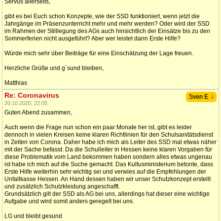
Servus allerseits,
gibt es bei Euch schon Konzepte, wie der SSD funktioniert, wenn jetzt die
Jahrgänge im Präsenzunterricht mehr und mehr werden? Oder wird der SSD
im Rahmen der Stilllegung des AGs auch hinsichtlich der Einsätze bis zu den
Sommerferien nicht ausgeführt? Aber wer leistet dann Erste Hilfe?
Würde mich sehr über Beiträge für eine Einschätzung der Lage freuen.
Herzliche Grüße und g´sund bleiben,
Matthias
Re: Coronavirus
↓
Sven E
20.10.2020, 22:05
Guten Abend zusammen,
Auch wenn die Frage nun schon ein paar Monate her ist, gibt es leider
dennoch in vielen Kreisen keine klaren Richtlinien für den Schulsanitätsdienst
in Zeiten von Corona. Daher habe ich mich als Leiter des SSD mal etwas näher
mit der Sache befasst. Da die Schulleiter in Hessen keine klaren Vorgaben für
diese Problematik vom Land bekommen haben sondern alles etwas ungenau
ist habe ich mich auf die Suche gemacht. Das Kultusministerium betonte, dass
Erste Hilfe weiterhin sehr wichtig sei und verwies auf die Empfehlungen der
Unfallkasse Hessen. An Hand dessen haben wir unser Schutzkonzept erstellt
und zusätzlich Schutzkleidung angeschafft.
Grundsätzlich gilt der SSD als AG bei uns, allerdings hat dieser eine wichtige
Aufgabe und wird somit anders geregelt bei uns.
LG und bleibt gesund