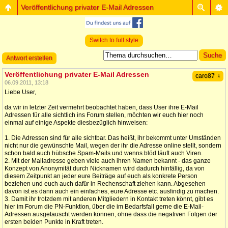
Veröffentlichung privater E-Mail Adressen
Switch to full style
Antwort erstellen
Veröffentlichung privater E-Mail Adressen
↓
caro87
06.09.2011, 13:18
Liebe User,
da wir in letzter Zeit vermehrt beobachtet haben, dass User ihre E-Mail
Adressen für alle sichtlich ins Forum stellen, möchten wir euch hier noch
einmal auf einige Aspekte diesbezüglich hinweisen:
1. Die Adressen sind für alle sichtbar. Das heißt, ihr bekommt unter Umständen
nicht nur die gewünschte Mail, wegen der ihr die Adresse online stellt, sondern
schon bald auch hübsche Spam-Mails und wenns blöd läuft auch Viren.
2. Mit der Mailadresse geben viele auch ihren Namen bekannt - das ganze
Konzept von Anonymität durch Nicknamen wird dadurch hinfällig, da von
diesem Zeitpunkt an jeder eure Beiträge auf euch als konkrete Person
beziehen und euch auch dafür in Rechenschaft ziehen kann. Abgesehen
davon ist es dann auch ein einfaches, eure Adresse etc. ausfindig zu machen.
3. Damit ihr trotzdem mit anderen Mitgliedern in Kontakt treten könnt, gibt es
hier im Forum die PN-Funktion, über die im Bedarfsfall gerne die E-Mail-
Adressen ausgetauscht werden können, ohne dass die negativen Folgen der
ersten beiden Punkte in Kraft treten.