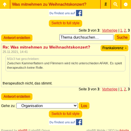
Was mitnehmen zu Weihnachtskonzert?
#
Switch to full style
Seite
3
von
3
:
Vorherige
|
1
,
2
,
3
Antwort erstellen
Re: Was mitnehmen zu Weihnachtskonzert?
↓
Frankalorenz
25.11.2021, 14:41
M1k3 hat geschrieben:
Zwischen Kammerflattern und Flimmern wird nicht unterschieden AFAIK. Es spielt
therapeutisch keine Rolle.
therapeutisch nicht, das stimmt.
Seite
3
von
3
:
Vorherige
|
1
,
2
,
3
Antwort erstellen
Gehe zu:
Switch to full style
Powered by
phpBB
© phpBB Group.
phpBB Mobile / SEO by
Artodia
.