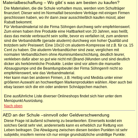
Materialbeschaffung – Wo gibt´s was am besten zu kaufen?
Die Materialien, die die Schule vorhalten muss, werden vom Schulträger
finanziert. Dieser wird im Normalfall besondere Verträge mit einigen Firmen
geschlossen haben, wo ihr dann zwar ausschließlich kaufen müsst, aber
Rabatt bekommt.
Für Verbandmaterial ist die Firma Söhngen durchweg sehr empfehlenswert.
Zum einen haben ihre Produkte eine Haltbarkeit von 20 Jahren, was heißt,
dass das meiste verbraucht sein sollte, bevor es verfallen ist, zum anderen
sind die Verbandstoffe (gerade aluderm) durchweg von hoher Qualität und
trotzdem sehr Preiswert. Eine 10x10 cm aluderm-Kompresse ist z.B. für ca. 15
Cent zu haben. Die aluderm-Verbandtücher sind zwar, verglichen mit
normalen Verbandtüchern ohne Aluminiumbeschichtung, deutlich teurer,
verkleben dafür aber so gut wie nicht mit (Brand-)Wunden und sind deutlich
dicker als herkömmliche Produkte. Leider sind vor allem die manuelle
Absaugpumpe und die Beamtungsbeutel der Firma Söhngen® nicht so
empfehlenswert, wie das Verbandmaterial.
Hier kann man bei anderen Firmen, z.B. Helbig und Medida unter einer
größeren Auswahl an hochwertigen Markenprodukten wählen. Aber auch bei
ebay lassen sich die ein oder anderen Schnäppchen machen.
Eine ausführliche Liste diverser Onlineshops findet sich hier unter dem
Menüpunkt Ausrüstung.
Nach oben
AED an der Schule –sinnvoll oder Geldverschwendung
Diese Frage ist äußerst schwierig zu beantworten. Einerseits kostet ein
solches Gerät sehr viel, andererseits kann es erheblich zur Rettung von
Leben beitragen. Die Abwägung zwischen diesen beiden Punkten ist sehr
subjektiv, insofern nenne ich nur einige grundsätzliche unstrittige Punkte: