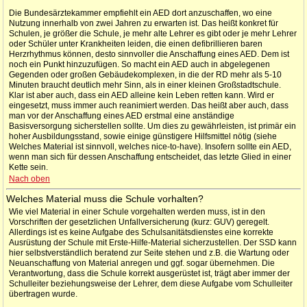
Die Bundesärztekammer empfiehlt ein AED dort anzuschaffen, wo eine
Nutzung innerhalb von zwei Jahren zu erwarten ist. Das heißt konkret für
Schulen, je größer die Schule, je mehr alte Lehrer es gibt oder je mehr Lehrer
oder Schüler unter Krankheiten leiden, die einen defibrillieren baren
Herzrhythmus können, desto sinnvoller die Anschaffung eines AED. Dem ist
noch ein Punkt hinzuzufügen. So macht ein AED auch in abgelegenen
Gegenden oder großen Gebäudekomplexen, in die der RD mehr als 5-10
Minuten braucht deutlich mehr Sinn, als in einer kleinen Großstadtschule.
Klar ist aber auch, dass ein AED alleine kein Leben retten kann. Wird er
eingesetzt, muss immer auch reanimiert werden. Das heißt aber auch, dass
man vor der Anschaffung eines AED erstmal eine anständige
Basisversorgung sicherstellen sollte. Um dies zu gewährleisten, ist primär ein
hoher Ausbildungsstand, sowie einige günstigere Hilfsmittel nötig (siehe
Welches Material ist sinnvoll, welches nice-to-have). Insofern sollte ein AED,
wenn man sich für dessen Anschaffung entscheidet, das letzte Glied in einer
Kette sein.
Nach oben
Welches Material muss die Schule vorhalten?
Wie viel Material in einer Schule vorgehalten werden muss, ist in den
Vorschriften der gesetzlichen Unfallversicherung (kurz: GUV) geregelt.
Allerdings ist es keine Aufgabe des Schulsanitätsdienstes eine korrekte
Ausrüstung der Schule mit Erste-Hilfe-Material sicherzustellen. Der SSD kann
hier selbstverständlich beratend zur Seite stehen und z.B. die Wartung oder
Neuanschaffung von Material anregen und ggf. sogar übernehmen. Die
Verantwortung, dass die Schule korrekt ausgerüstet ist, trägt aber immer der
Schulleiter beziehungsweise der Lehrer, dem diese Aufgabe vom Schulleiter
übertragen wurde.