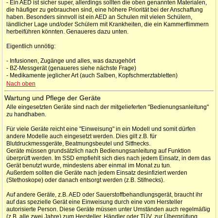
- Ein AED ist sicher super, allerdings sollten die oben genannten Materialen,
die häufiger zu gebrauchen sind, eine höhere Priorität bei der Anschaffung
haben. Besonders sinnvoll ist ein AED an Schulen mit vielen Schülern,
ländlicher Lage und/oder Schülern mit Krankheiten, die ein Kammerflimmern
herbeiführen könnten. Genaueres dazu unten.
Eigentlich unnötig:
- Infusionen, Zugänge und alles, was dazugehört
- BZ-Messgerät (genaueres siehe nächste Frage)
- Medikamente jeglicher Art (auch Salben, Kopfschmerztabletten)
Nach oben
Wartung und Pflege der Geräte
Alle eingesetzten Geräte sind nach der mitgelieferten "Bedienungsanleitung"
zu handhaben.
Für viele Geräte reicht eine "Einweisung" in ein Modell und somit dürfen
andere Modelle auch eingesetzt werden. Dies gilt z.B. für
Blutdruckmessgeräte, Beatmungsbeutel und Sitfnecks.
Geräte müssen grundsätzlich nach Bedienungsanleitung auf Funktion
überprüft werden. Im SSD empfiehlt sich dies nach jedem Einsatz, in dem das
Gerät benutzt wurde, mindestens aber einmal im Monat zu tun.
Außerdem sollten die Geräte nach jedem Einsatz desinfiziert werden
(Stethoskope) oder danach entsorgt werden (z.B. Stifnecks).
Auf andere Geräte, z.B. AED oder Sauerstoffbehandlungsgerät, braucht ihr
auf das spezielle Gerät eine Einweisung durch eine vom Hersteller
autorisierte Person. Diese Geräte müssen unter Umständen auch regelmäßig
(z.B. alle zwei Jahre) zum Hersteller, Händler oder TÜV, zur Überprüfung.