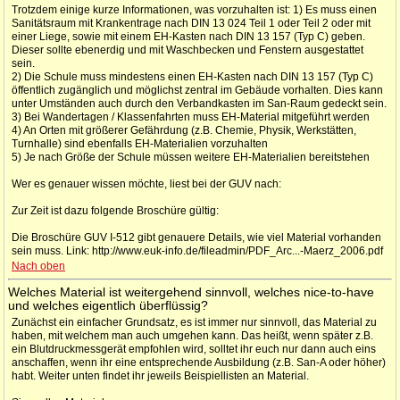
Trotzdem einige kurze Informationen, was vorzuhalten ist: 1) Es muss einen
Sanitätsraum mit Krankentrage nach DIN 13 024 Teil 1 oder Teil 2 oder mit
einer Liege, sowie mit einem EH-Kasten nach DIN 13 157 (Typ C) geben.
Dieser sollte ebenerdig und mit Waschbecken und Fenstern ausgestattet
sein.
2) Die Schule muss mindestens einen EH-Kasten nach DIN 13 157 (Typ C)
öffentlich zugänglich und möglichst zentral im Gebäude vorhalten. Dies kann
unter Umständen auch durch den Verbandkasten im San-Raum gedeckt sein.
3) Bei Wandertagen / Klassenfahrten muss EH-Material mitgeführt werden
4) An Orten mit größerer Gefährdung (z.B. Chemie, Physik, Werkstätten,
Turnhalle) sind ebenfalls EH-Materialien vorzuhalten
5) Je nach Größe der Schule müssen weitere EH-Materialien bereitstehen
Wer es genauer wissen möchte, liest bei der GUV nach:
Zur Zeit ist dazu folgende Broschüre gültig:
Die Broschüre GUV I-512 gibt genauere Details, wie viel Material vorhanden
sein muss. Link: http://www.euk-info.de/fileadmin/PDF_Arc...-Maerz_2006.pdf
Nach oben
Welches Material ist weitergehend sinnvoll, welches nice-to-have
und welches eigentlich überflüssig?
Zunächst ein einfacher Grundsatz, es ist immer nur sinnvoll, das Material zu
haben, mit welchem man auch umgehen kann. Das heißt, wenn später z.B.
ein Blutdruckmessgerät empfohlen wird, solltet ihr euch nur dann auch eins
anschaffen, wenn ihr eine entsprechende Ausbildung (z.B. San-A oder höher)
habt. Weiter unten findet ihr jeweils Beispiellisten an Material.