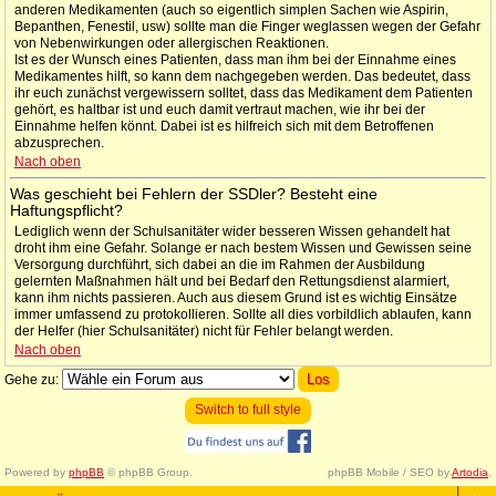
anderen Medikamenten (auch so eigentlich simplen Sachen wie Aspirin,
Bepanthen, Fenestil, usw) sollte man die Finger weglassen wegen der Gefahr
von Nebenwirkungen oder allergischen Reaktionen.
Ist es der Wunsch eines Patienten, dass man ihm bei der Einnahme eines
Medikamentes hilft, so kann dem nachgegeben werden. Das bedeutet, dass
ihr euch zunächst vergewissern solltet, dass das Medikament dem Patienten
gehört, es haltbar ist und euch damit vertraut machen, wie ihr bei der
Einnahme helfen könnt. Dabei ist es hilfreich sich mit dem Betroffenen
abzusprechen.
Nach oben
Was geschieht bei Fehlern der SSDler? Besteht eine
Haftungspflicht?
Lediglich wenn der Schulsanitäter wider besseren Wissen gehandelt hat
droht ihm eine Gefahr. Solange er nach bestem Wissen und Gewissen seine
Versorgung durchführt, sich dabei an die im Rahmen der Ausbildung
gelernten Maßnahmen hält und bei Bedarf den Rettungsdienst alarmiert,
kann ihm nichts passieren. Auch aus diesem Grund ist es wichtig Einsätze
immer umfassend zu protokollieren. Sollte all dies vorbildlich ablaufen, kann
der Helfer (hier Schulsanitäter) nicht für Fehler belangt werden.
Nach oben
Gehe zu:
Switch to full style
Powered by
phpBB
© phpBB Group.
phpBB Mobile / SEO by
Artodia
.