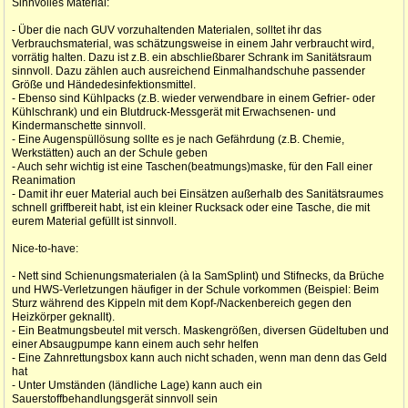
Sinnvolles Material:
- Über die nach GUV vorzuhaltenden Materialen, solltet ihr das
Verbrauchsmaterial, was schätzungsweise in einem Jahr verbraucht wird,
vorrätig halten. Dazu ist z.B. ein abschließbarer Schrank im Sanitätsraum
sinnvoll. Dazu zählen auch ausreichend Einmalhandschuhe passender
Größe und Händedesinfektionsmittel.
- Ebenso sind Kühlpacks (z.B. wieder verwendbare in einem Gefrier- oder
Kühlschrank) und ein Blutdruck-Messgerät mit Erwachsenen- und
Kindermanschette sinnvoll.
- Eine Augenspüllösung sollte es je nach Gefährdung (z.B. Chemie,
Werkstätten) auch an der Schule geben
- Auch sehr wichtig ist eine Taschen(beatmungs)maske, für den Fall einer
Reanimation
- Damit ihr euer Material auch bei Einsätzen außerhalb des Sanitätsraumes
schnell griffbereit habt, ist ein kleiner Rucksack oder eine Tasche, die mit
eurem Material gefüllt ist sinnvoll.
Nice-to-have:
- Nett sind Schienungsmaterialen (à la SamSplint) und Stifnecks, da Brüche
und HWS-Verletzungen häufiger in der Schule vorkommen (Beispiel: Beim
Sturz während des Kippeln mit dem Kopf-/Nackenbereich gegen den
Heizkörper geknallt).
- Ein Beatmungsbeutel mit versch. Maskengrößen, diversen Güdeltuben und
einer Absaugpumpe kann einem auch sehr helfen
- Eine Zahnrettungsbox kann auch nicht schaden, wenn man denn das Geld
hat
- Unter Umständen (ländliche Lage) kann auch ein
Sauerstoffbehandlungsgerät sinnvoll sein