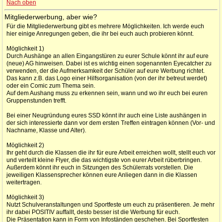
Nach oben
Mitgliederwerbung, aber wie?
Für die Mitgliederwerbung gibt es mehrere Möglichkeiten. Ich werde euch
hier einige Anregungen geben, die ihr bei euch auch probieren könnt.
Möglichkeit 1)
Durch Aushänge an allen Eingangstüren zu eurer Schule könnt ihr auf eure
(neue) AG hinweisen. Dabei ist es wichtig einen sogenannten Eyecatcher zu
verwenden, der die Aufmerksamkeit der Schüler auf eure Werbung richtet.
Das kann z.B. das Logo einer Hilfsorganisation (von der ihr betreut werdet)
oder ein Comic zum Thema sein.
Auf dem Aushang muss zu erkennen sein, wann und wo ihr euch bei euren
Gruppenstunden trefft.
Bei einer Neugründung eures SSD könnt ihr auch eine Liste aushängen in
der sich interessierte dann vor dem ersten Treffen eintragen können (Vor- und
Nachname, Klasse und Alter).
Möglichkeit 2)
Ihr geht durch die Klassen die ihr für eure Arbeit erreichen wollt, stellt euch vor
und verteilt kleine Flyer, die das wichtigste von eurer Arbeit rüberbringen.
Außerdem könnt ihr euch in Sitzungen des Schülerrats vorstellen. Die
jeweiligen Klassensprecher können eure Anliegen dann in die Klassen
weitertragen.
Möglichkeit 3)
Nutzt Schulveranstaltungen und Sportfeste um euch zu präsentieren. Je mehr
ihr dabei POSITIV auffallt, desto besser ist die Werbung für euch.
Die Präsentation kann in Form von Infoständen geschehen. Bei Sportfesten