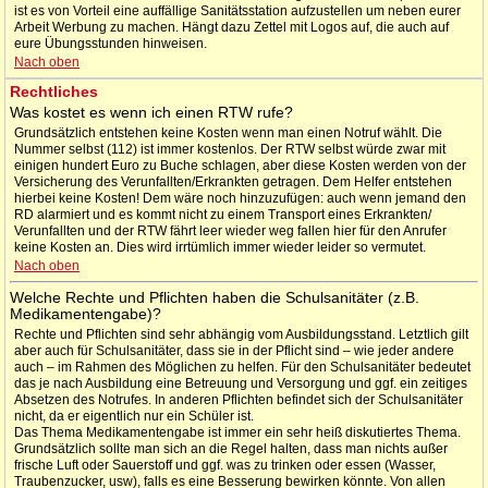
ist es von Vorteil eine auffällige Sanitätsstation aufzustellen um neben eurer
Arbeit Werbung zu machen. Hängt dazu Zettel mit Logos auf, die auch auf
eure Übungsstunden hinweisen.
Nach oben
Rechtliches
Was kostet es wenn ich einen RTW rufe?
Grundsätzlich entstehen keine Kosten wenn man einen Notruf wählt. Die
Nummer selbst (112) ist immer kostenlos. Der RTW selbst würde zwar mit
einigen hundert Euro zu Buche schlagen, aber diese Kosten werden von der
Versicherung des Verunfallten/Erkrankten getragen. Dem Helfer entstehen
hierbei keine Kosten! Dem wäre noch hinzuzufügen: auch wenn jemand den
RD alarmiert und es kommt nicht zu einem Transport eines Erkrankten/
Verunfallten und der RTW fährt leer wieder weg fallen hier für den Anrufer
keine Kosten an. Dies wird irrtümlich immer wieder leider so vermutet.
Nach oben
Welche Rechte und Pflichten haben die Schulsanitäter (z.B.
Medikamentengabe)?
Rechte und Pflichten sind sehr abhängig vom Ausbildungsstand. Letztlich gilt
aber auch für Schulsanitäter, dass sie in der Pflicht sind – wie jeder andere
auch – im Rahmen des Möglichen zu helfen. Für den Schulsanitäter bedeutet
das je nach Ausbildung eine Betreuung und Versorgung und ggf. ein zeitiges
Absetzen des Notrufes. In anderen Pflichten befindet sich der Schulsanitäter
nicht, da er eigentlich nur ein Schüler ist.
Das Thema Medikamentengabe ist immer ein sehr heiß diskutiertes Thema.
Grundsätzlich sollte man sich an die Regel halten, dass man nichts außer
frische Luft oder Sauerstoff und ggf. was zu trinken oder essen (Wasser,
Traubenzucker, usw), falls es eine Besserung bewirken könnte. Von allen