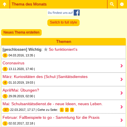
Thema des Monats
Switch to full style
Neues Thema erstellen
Themen
[geschlossen] Wichtig:
So funktioniert's
0
04.03.2016, 13:35 |
Coronavirus
8
13.11.2020, 17:40 |
März: Kuriositäten des (Schul-)Sanitätsdienstes
4
01.10.2019, 19:03 |
April/Mai: Übungen?
5
29.09.2019, 02:00 |
Mai: Schulsanitätsdienst.de - neue Ideen, neues Leben.
37
22.03.2017, 17:17 | Gehe zu Seite:
1
2
3
Februar: Fallbeispiele to go - Sammlung für die Praxis
1
02.02.2017, 22:18 |